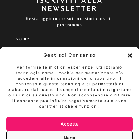
ISCRIVITI ALLA
NEWSLETTER
Resta aggiornato sui prossimi corsi in
programma
Gestisci Consenso
Per fornire le migliori esperienze, utilizziamo
Dichiaro di aver letto l'informativa sulla privacy ed
tecnologie come i cookie per memorizzare e/o
esprimo il mio consenso al trattamento dei miei dati
personali da parte di AnnoZero Academy per l'invio di
accedere alle informazioni del dispositivo. Il
informazioni su iniziative, aggiornamenti ed offerte, in
consenso a queste tecnologie ci permetterà di
ottemperanza a quanto prescritto dal Regolamento UE
elaborare dati come il comportamento di navigazione
679/2016 (c.d. “GDPR”).
o ID unici su questo sito. Non acconsentire o ritirare
il consenso può influire negativamente su alcune
caratteristiche e funzioni.
Accetta
Via Venanzio Buzzi, 4 - 20017 Rho (MI)
Tel: 3336822266
Nega