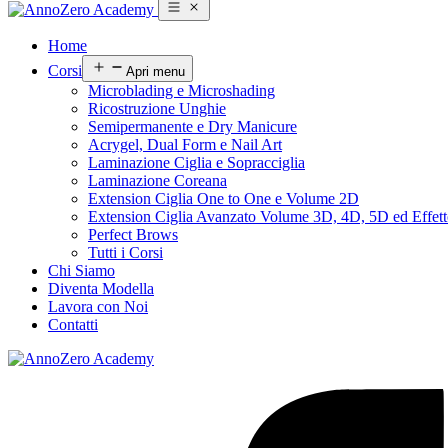
Home
Corsi
Apri menu
Microblading e Microshading
Ricostruzione Unghie
Semipermanente e Dry Manicure
Acrygel, Dual Form e Nail Art
Laminazione Ciglia e Sopracciglia
Laminazione Coreana
Extension Ciglia One to One e Volume 2D
Extension Ciglia Avanzato Volume 3D, 4D, 5D ed Effe
Perfect Brows
Tutti i Corsi
Chi Siamo
Diventa Modella
Lavora con Noi
Contatti